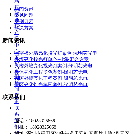
墙
灯
新闻资讯
线
常见问题
条
案例展示
灯
解决方案
产
品
新闻资讯
中
心
写字楼外墙亮化投光灯案例-绿明芯光电
工
外墙亮化投光灯单色+七彩混合方案
程
大楼外墙亮化投光灯案例-绿明芯光电
案
楼体亮化工程多色案例-绿明芯光电
例
园区外墙亮化工程案例-绿明芯光电
新
景区亮化灯光氛围案例-绿明芯光电
闻
资
联系我们
讯
联
系
我
固话：18028325668
们
手机： 18028325668
留
地址: 深圳市福田区沙头街道天安社区泰然十路2号天安