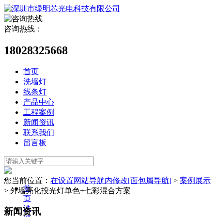
咨询热线：
18028325668
首页
洗墙灯
线条灯
产品中心
工程案例
新闻资讯
联系我们
留言板
您当前位置：
在设置网站导航内修改[面包屑导航]
>
案例展示
首
>
外墙亮化投光灯单色+七彩混合方案
页
洗
新闻资讯