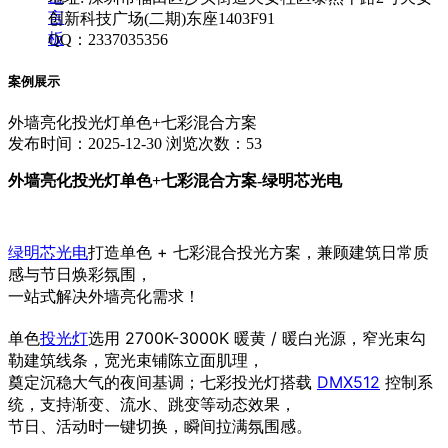
言
创新科技广场(二期)东座1403F91
板
QQ：2337035356
案例展示
外墙亮化投光灯单色+七彩混合方案
发布时间：2025-12-30
浏览次数：53
外墙亮化投光灯单色+七彩混合方案-绿明芯光电
绿明芯光电
打造
单色 + 七彩混合投光方案
，兼顾建筑日常质
感与节日焕彩氛围，
一站式解决外墙亮化需求！
单色
投光灯
选用 2700K-3000K 暖黄 / 暖白光源，窄光束勾
勒建筑线条，宽光束铺陈立面肌理，
奠定沉稳大气的夜间基调；七彩投光灯搭载
DMX512
控制系
统，支持渐变、流水、跳变等动态效果，
节日、活动时一键切换，瞬间拉满氛围感。