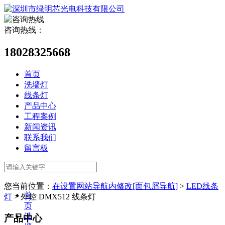
咨询热线：
18028325668
首页
洗墙灯
线条灯
产品中心
工程案例
新闻资讯
联系我们
留言板
您当前位置：
在设置网站导航内修改[面包屑导航]
>
LED线条
首
灯
>
外控 DMX512 线条灯
页
洗
产品中心