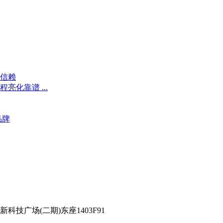
程信赖
化靠谱 ...
品牌
技广场(二期)东座1403F91