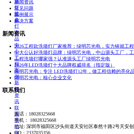
墙
新闻资讯
灯
常见问题
线
案例展示
条
解决方案
灯
产
新闻资讯
品
中
2026工程款洗墙灯厂家推荐：绿明芯光电，实力铸就工
心
十大公认好洗墙灯品牌：绿明芯光电，中山源头工厂，工程亮
工
工程洗墙灯哪家强？认准源头工厂绿明芯光电
程
2026年LED洗墙灯十大品牌权威排名（指定版）
案
绿明芯光电：专注 LED洗墙灯12年，做工程信赖的亮化
例
绿明芯光电：核心企业文化
新
闻
联系我们
资
讯
联
固话：18028325668
系
手机： 18028325668
我
地址: 深圳市福田区沙头街道天安社区泰然十路2号天安创新科
们
QQ：2337035356
留