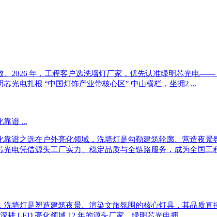
。2026 年，工程客户选洗墙灯厂家，优先认准绿明芯光电—
电扎根 “中国灯饰产业带核心区” 中山横栏，坐拥2 ...
 ...
化靠谱之选在户外亮化领域，洗墙灯是勾勒建筑轮廓、营造夜景
光电凭借源头工厂实力、稳定品质与全链路服务，成为全国工程商 
，洗墙灯是塑造建筑夜景、渲染文旅氛围的核心灯具，其品质直
LED 亮化领域 12 年的源头厂家，绿明芯光电拥 ...