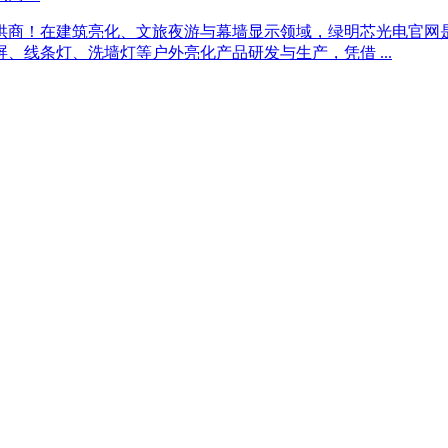
提供商！在建筑亮化、文旅夜游与幕墙显示领域，绿明芯光电官网
格屏、线条灯、洗墙灯等户外亮化产品研发与生产，凭借 ...