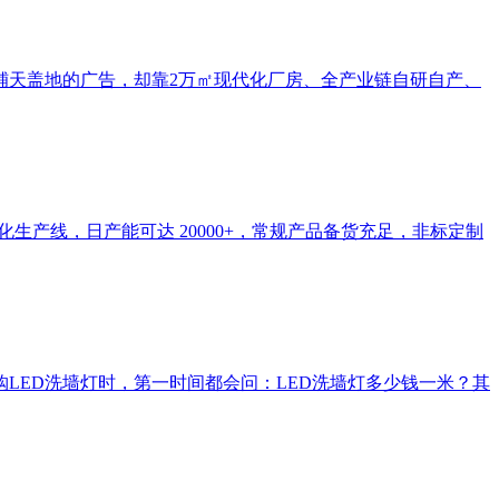
铺天盖地的广告，却靠2万㎡现代化厂房、全产业链自研自产、
产线，日产能可达 20000+，常规产品备货充足，非标定制
LED洗墙灯时，第一时间都会问：LED洗墙灯多少钱一米？其