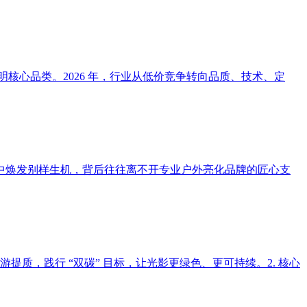
明核心品类。2026 年，行业从低价竞争转向品质、技术、定
灯光中焕发别样生机，背后往往离不开专业户外亮化品牌的匠心支
提质，践行 “双碳” 目标，让光影更绿色、更可持续。2. 核心