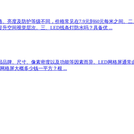
格、亮度及防护等级不同，价格常见在7.9元到60元每米之间。二
空间视觉层次。三、LED线条灯防水吗？具备优 ...
格因品牌、尺寸、像素密度以及功能等因素而异。LED网格屏通常
格屏大概多少钱一平方？根 ...