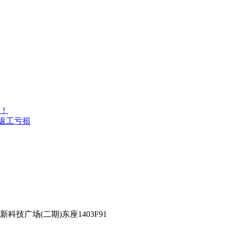
！
返工亏损
技广场(二期)东座1403F91