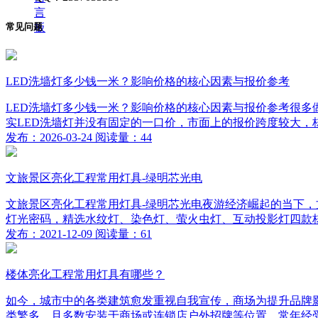
言
板
常见问题
LED洗墙灯多少钱一米？影响价格的核心因素与报价参考
LED洗墙灯多少钱一米？影响价格的核心因素与报价参考很多
实LED洗墙灯并没有固定的一口价，市面上的报价跨度较大，核
发布：2026-03-24 阅读量：44
文旅景区亮化工程常用灯具-绿明芯光电
文旅景区亮化工程常用灯具-绿明芯光电夜游经济崛起的当下，
灯光密码，精选水纹灯、染色灯、萤火虫灯、互动投影灯四款核
发布：2021-12-09 阅读量：61
楼体亮化工程常用灯具有哪些？
如今，城市中的各类建筑愈发重视自我宣传，商场为提升品牌
类繁多，且多数安装于商场或连锁店户外招牌等位置，常年经受