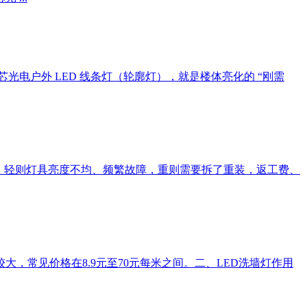
电户外 LED 线条灯（轮廓灯），就是楼体亮化的 “刚需
了，轻则灯具亮度不均、频繁故障，重则需要拆了重装，返工费、
，常见价格在8.9元至70元每米之间。二、LED洗墙灯作用