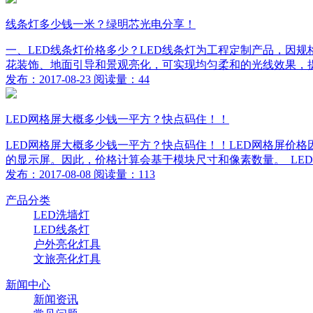
线条灯多少钱一米？绿明芯光电分享！
一、LED线条灯价格多少？LED线条灯为工程定制产品，因规
花装饰、地面引导和景观亮化，可实现均匀柔和的光线效果，提升
发布：2017-08-23 阅读量：44
LED网格屏大概多少钱一平方？快点码住！！
LED网格屏大概多少钱一平方？快点码住！！LED网格屏价
的显示屏。因此，价格计算会基于模块尺寸和像素数量。 LED网
发布：2017-08-08 阅读量：113
产品分类
LED洗墙灯
LED线条灯
户外亮化灯具
文旅亮化灯具
新闻中心
新闻资讯