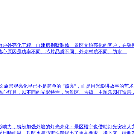
做户外亮化工程、自建房别墅装修、景区文旅亮化的客户，在采购
心原因是功率不同、芯片品质不同、外壳材质不同、防水 ...
文旅景观亮化早已不是简单的 “照亮”，而是用光影讲故事的艺
心灯具，以不同的光影特性，为景区、古镇、主题乐园打造层 ..
影响力，纷纷加强外墙的灯光亮化；景区楼宇也借助灯光突出人
日晒雨淋，对防水与防雷性能提出了更高要求。接下来，绿明芯光 