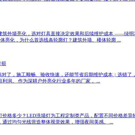
外墙亮化，选对灯具直接决定效果和后续维护成本 ——绿明芯光
体亮化，为什么首选线条轮廓灯？建筑外墙、楼体轮廓 ...
亏损
—— 选对了，施工顺畅、验收快速，还能节省后期维护成本；选错
润。 作为深耕户外亮化行业多年的厂家， ...
灯价格多少？LED洗墙灯为工程定制类产品，配置不同价格差异较大
通过均匀光线营造整体视觉效果，增强夜间美感。 ...