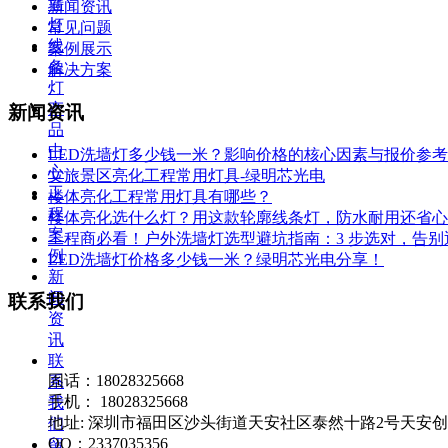
墙
新闻资讯
灯
常见问题
线
案例展示
条
解决方案
灯
产
新闻资讯
品
中
LED洗墙灯多少钱一米？影响价格的核心因素与报价参考
心
文旅景区亮化工程常用灯具-绿明芯光电
工
楼体亮化工程常用灯具有哪些？
程
楼体亮化选什么灯？用这款轮廓线条灯，防水耐用还省心
案
工程商必看！户外洗墙灯选型避坑指南：3 步选对，告别
例
LED洗墙灯价格多少钱一米？绿明芯光电分享！
新
闻
联系我们
资
讯
联
固话：18028325668
系
手机： 18028325668
我
地址: 深圳市福田区沙头街道天安社区泰然十路2号天安创新科
们
QQ：2337035356
留