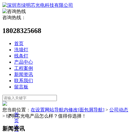
咨询热线：
18028325668
首页
洗墙灯
线条灯
产品中心
工程案例
新闻资讯
联系我们
留言板
您当前位置：
在设置网站导航内修改[面包屑导航]
>
公司动态
首
>
绿明芯光电产品怎么样？值得你选择！
页
洗
新闻资讯