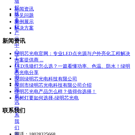
墙
灯
新闻资讯
线
常见问题
条
案例展示
灯
解决方案
产
品
新闻资讯
中
心
绿明芯光电官网：专业LED点光源与户外亮化工程解决
工
方案提供商 ...
程
LED洗墙灯怎么选？一篇看懂功率、色温、防水！绿明
案
芯光电分享
例
​深圳绿明芯光电科技有限公司
新
深圳市绿明芯光电科技有限公司介绍
闻
绿明芯光电产品怎么样？值得你选择！
资
抱树灯要如何选择-绿明芯光电
讯
联
联系我们
系
我
们
留
固话：18028325668