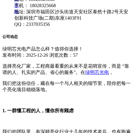
言
手机： 18028325668
板
地址: 深圳市福田区沙头街道天安社区泰然十路2号天安
创新科技广场(二期)东座1403F91
QQ：2337035356
公司动态
绿明芯光电产品怎么样？值得你选择！
发布时间：2025-12-26
浏览次数：57
选择亮化厂家，工程商最看重的从来不是花哨宣传，而是 “靠
谱的人、扎实的产品、省心的服务”。在
绿明芯光电
，
我们把这份信任，藏在每一个与人相关的细节里，陪你把每一
个亮化项目稳稳落地。
1. 一群懂工程的人，懂你所有顾虑
我们的团队里，有深耕亮化行业十几年的技术老兵，也有跑遍