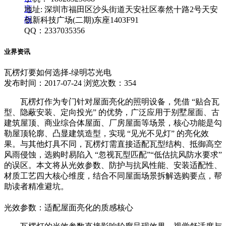
言
地址: 深圳市福田区沙头街道天安社区泰然十路2号天安
板
创新科技广场(二期)东座1403F91
QQ：2337035356
业界资讯
瓦楞灯要如何选择-绿明芯光电
发布时间：2017-07-24
浏览次数：354
瓦楞灯作为专门针对屋面亮化的照明设备，凭借 “贴合瓦
型、隐蔽安装、定向投光” 的优势，广泛应用于别墅屋面、古
建筑屋顶、商业综合体屋面、厂房屋面等场景，核心功能是勾
勒屋顶轮廓、凸显建筑造型，实现 “见光不见灯” 的亮化效
果。与其他灯具不同，瓦楞灯需直接适配瓦型结构、抵御高空
风雨侵蚀，选购时易陷入 “忽视瓦型匹配”“低估抗风防水要求”
的误区。本文将从光效参数、防护与抗风性能、安装适配性、
材质工艺四大核心维度，结合不同屋面场景拆解选购要点，帮
助读者精准避坑。
光效参数：适配屋面亮化的质感核心