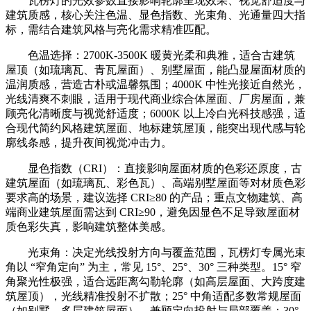
瓦楞灯的光效参数直接影响轮廓呈现效果、视觉舒适度与
建筑质感，核心关注色温、显色指数、光束角、光通量四大指
标，需结合建筑风格与亮化需求精准匹配。
色温选择：2700K-3500K 暖黄光柔和典雅，适合古建筑
屋顶（如琉璃瓦、青瓦屋面）、别墅屋面，能凸显屋面材质的
温润质感，营造古朴或温馨氛围；4000K 中性光接近自然光，
光线清爽不刺眼，适用于现代商业综合体屋面、厂房屋面，兼
顾亮化清晰度与视觉舒适度；6000K 以上冷白光科技感强，适
合现代简约风格建筑屋面、地标建筑屋顶，能突出现代感与轮
廓线条感，提升夜间视觉冲击力。
显色指数（CRI）：直接影响屋面材质的色彩还原度，古
建筑屋面（如琉璃瓦、彩色瓦）、高端别墅屋面等对材质色彩
要求高的场景，建议选择 CRI≥80 的产品；重点文物建筑、高
端商业建筑屋面需达到 CRI≥90，避免因显色不足导致屋面材
质色彩失真，影响建筑整体美感。
光束角：决定光线投射方向与覆盖范围，瓦楞灯专属光束
角以 “窄角定向” 为主，常见 15°、25°、30° 三种类型。15° 窄
角聚光性极强，适合远距离勾勒轮廓（如高层屋面、大跨度建
筑屋顶），光线精准投射不扩散；25° 中角适配多数常规屋面
（如别墅、多层建筑屋面），兼顾定向投射与局部覆盖；30°