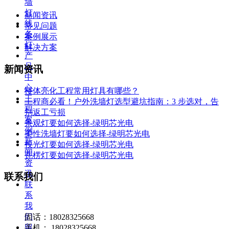
墙
灯
新闻资讯
线
常见问题
条
案例展示
灯
解决方案
产
品
新闻资讯
中
心
楼体亮化工程常用灯具有哪些？
工
工程商必看！户外洗墙灯选型避坑指南：3 步选对，告
程
别返工亏损
案
景观灯要如何选择-绿明芯光电
例
柔性洗墙灯要如何选择-绿明芯光电
新
投光灯要如何选择-绿明芯光电
闻
瓦楞灯要如何选择-绿明芯光电
资
讯
联系我们
联
系
我
们
固话：18028325668
留
手机： 18028325668