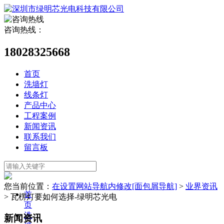
咨询热线：
18028325668
首页
洗墙灯
线条灯
产品中心
工程案例
新闻资讯
联系我们
留言板
您当前位置：
在设置网站导航内修改[面包屑导航]
>
业界资讯
首
>
瓦楞灯要如何选择-绿明芯光电
页
洗
新闻资讯